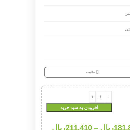
تی
مقایسه
افزودن به سبد خرید
181,
ریال
–
211,410
ریال