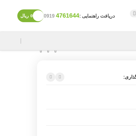
4761644
دریافت راهنمایی :
0919
0
ریال
ذاری: