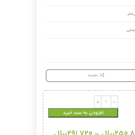
پستی
مقایسه
افزودن به سبد خرید
250,
ریال
–
291,720
ریال