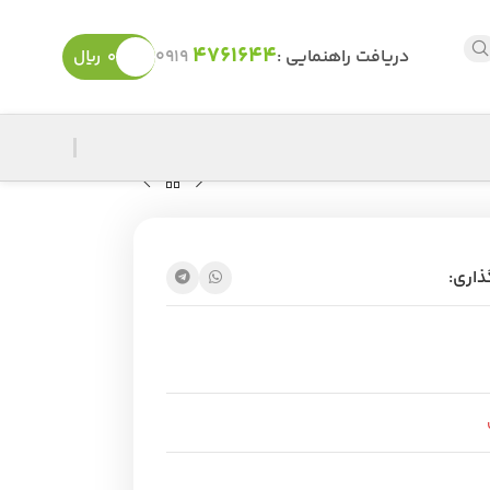
4761644
دریافت راهنمایی :
0919
0
ریال
ذاری: