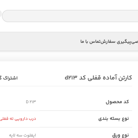
اصی
پیگیری سفارش
تماس با ما
کارتن آماده قفلی کد d213
اشتراک گ
کد محصول
D 213
نوع بسته بندی
درب دارویی ته قفلی
نوع ورق
ایفلوت سه لایه