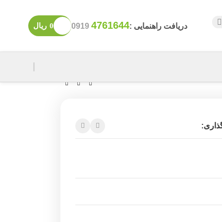
4761644
دریافت راهنمایی :
0919
0
ریال
ذاری: