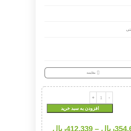
تی
مقایسه
افزودن به سبد خرید
354,
ریال
–
412,339
ریال