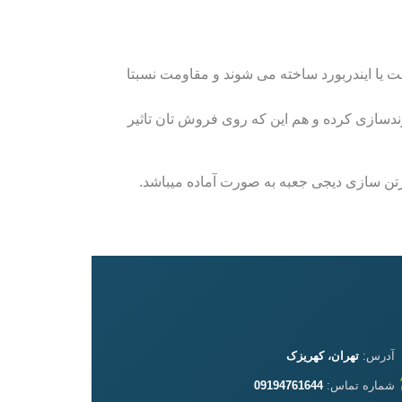
ت یا ایندربورد ساخته می شوند و مقاومت نسبتا
ندسازی کرده و هم این که روی فروش تان تاثیر
آدرس:
تهران، کهریزک
شماره تماس:
09194761644