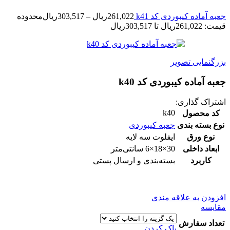
جعبه آماده کیبوردی کد k41
261,022
ریال
–
303,517
ریال
محدوده
قیمت: 261,022ریال تا 303,517ریال
بزرگنمایی تصویر
جعبه آماده کیبوردی کد k40
اشتراک گذاری:
k40
کد محصول
نوع بسته بندی
جعبه کیبوردی
نوع ورق
ایفلوت سه لایه
ابعاد داخلی
30×18×6 سانتی‌متر
کاربرد
بسته‌بندی و ارسال پستی
افزودن به علاقه مندی
مقایسه
تعداد سفارش
پاک کردن