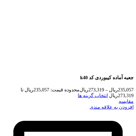
جعبه آماده کیبوردی کد k40
235,057
ریال
–
273,319
ریال
محدوده قیمت: 235,057ریال تا
273,319ریال
انتخاب گزینه ها
مقایسه
افزودن به علاقه مندی