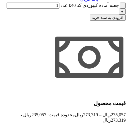
جعبه آماده کیبوردی کد k40 عدد
افزودن به سبد خرید
قیمت محصول
235,057
ریال
–
273,319
ریال
محدوده قیمت: 235,057ریال تا
273,319ریال