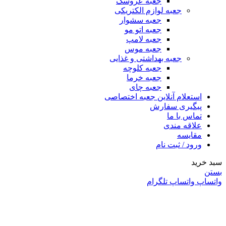
جعبه عروسک
جعبه لوازم الکتریکی
جعبه سشوار
جعبه اتو مو
جعبه لامپ
جعبه موس
جعبه بهداشتی و غذایی
جعبه کلوچه
جعبه خرما
جعبه چای
استعلام آنلاین جعبه اختصاصی
پیگیری سفارش
تماس با ما
علاقه مندی
مقایسه
ورود / ثبت نام
سبد خرید
بستن
واتساپ
واتساپ
تلگرام