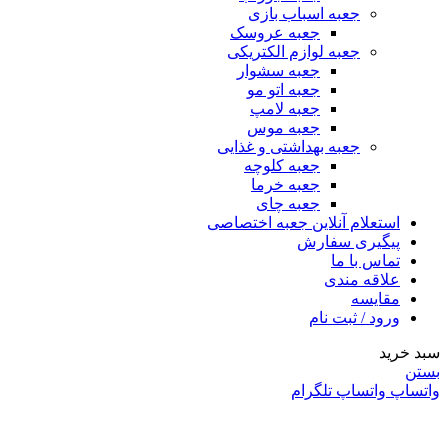
جعبه اسباب بازی
جعبه عروسک
جعبه لوازم الکتریکی
جعبه سشوار
جعبه اتو مو
جعبه لامپ
جعبه موس
جعبه بهداشتی و غذایی
جعبه کلوچه
جعبه خرما
جعبه چای
استعلام آنلاین جعبه اختصاصی
پیگیری سفارش
تماس با ما
علاقه مندی
مقایسه
ورود / ثبت نام
سبد خرید
بستن
واتساپ
واتساپ
تلگرام