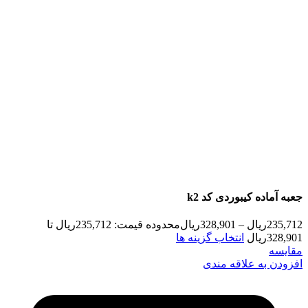
جعبه آماده کیبوردی کد k2
235,712
ریال
–
328,901
ریال
محدوده قیمت: 235,712ریال تا
328,901ریال
انتخاب گزینه ها
مقایسه
افزودن به علاقه مندی