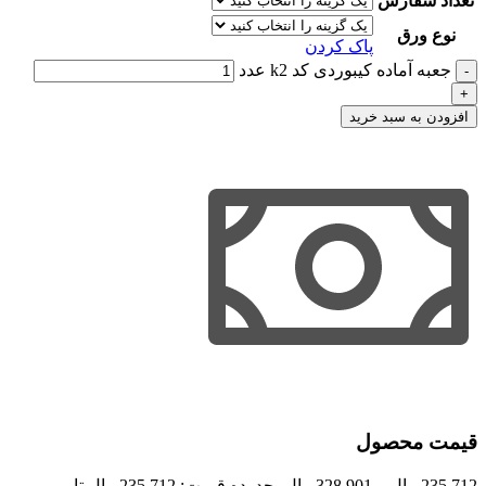
تعداد سفارش
نوع ورق
پاک کردن
جعبه آماده کیبوردی کد k2 عدد
افزودن به سبد خرید
قیمت محصول
235,712
ریال
–
328,901
ریال
محدوده قیمت: 235,712ریال تا