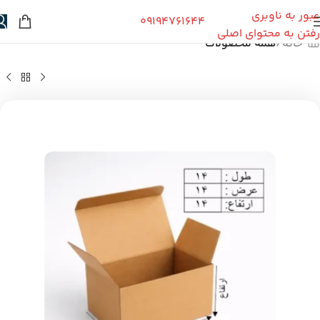
عبور به ناوبری
09194761644
رفتن به محتوای اصلی
خانه
همه محصولات