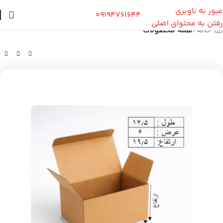
عبور به ناوبری
09194761644
رفتن به محتوای اصلی
خانه
همه محصولات