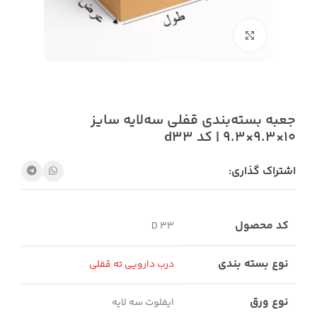
بزرگنمایی تصویر
جعبه بسته‌بندی قفلی سه‌لایه سایز
10×9.3×9.3 | کد d33
اشتراک گذاری:
کد محصول
D 33
نوع بسته بندی
درب دارویی ته قفلی
نوع ورق
ایفلوت سه لایه