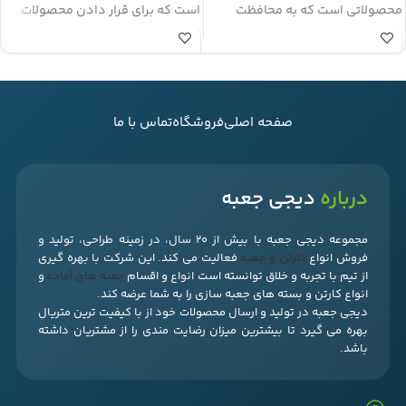
محصولاتی است که به محافظت
است که برای قرار دادن محصولات
بیشتر در زمان نگهداری و ارسال نیاز
نسبتاً بلند طراحی شده است. ساختار
دارند. استفاده از ورق ایفلوت سه‌لایه
قفلی این جعبه باعث می‌شود کف
در کنار ساختار درب دارویی و ته
آن به‌صورت محکم بسته شود و
قفلی، این جعبه را به گزینه‌ای
محصول در زمان جابجایی و ارسال
کاربردی برای فروشگاه‌های اینترنتی
محافظت بهتری داشته باشد.
صفحه اصلی
فروشگاه
تماس با ما
و کسب‌وکارهای بسته‌بندی تبدیل
کد
کرده است.
D 65
محصول
کد
درباره
دیجی جعبه
D 85
محصول
نوع بسته
درب دارویی ته
بندی
قفلی
مجموعه دیجی جعبه با بیش از 20 سال، در زمینه طراحی، تولید و
نوع بسته
فروش انواع
کارتن و جعبه
فعالیت می کند. این شرکت با بهره گیری
درب دارویی ته
از تیم با تجربه و خلاق توانسته است انواع و اقسام
جعبه های آماده
و
بندی
قفلی
نوع ورق
ایفلوت سه لایه
انواع کارتن و بسته های جعبه سازی را به شما عرضه کند.
دیجی جعبه در تولید و ارسال محصولات خود از با کیفیت ترین متریال
نوع ورق
ایفلوت سه لایه
بهره می گیرد تا بیشترین میزان رضایت مندی را از مشتریان داشته
ابعاد
9*9*10.5
باشد.
داخلی
سانتی‌متر
ابعاد
10×10×10
داخلی
سانتی‌متر
بسته‌بندی و