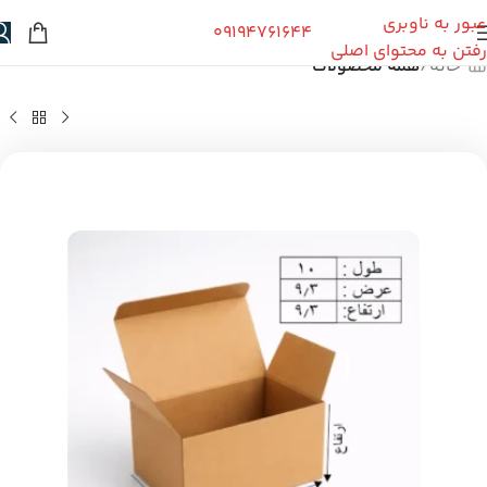
عبور به ناوبری
09194761644
رفتن به محتوای اصلی
خانه
همه محصولات