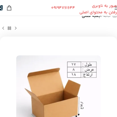
عبور به ناوبری
09194761644
رفتن به محتوای اصلی
خانه
جعبه قفلی