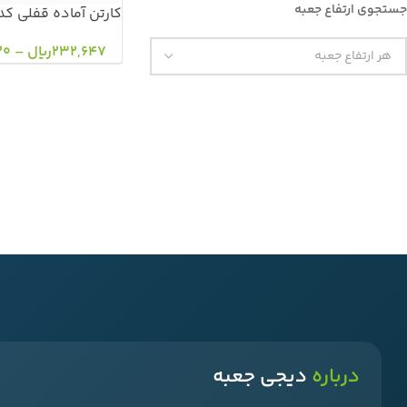
جستجوی ارتفاع جعبه
کارتن آماده قفلی کدd229
232,647
ریال
–
20
درباره
دیجی جعبه