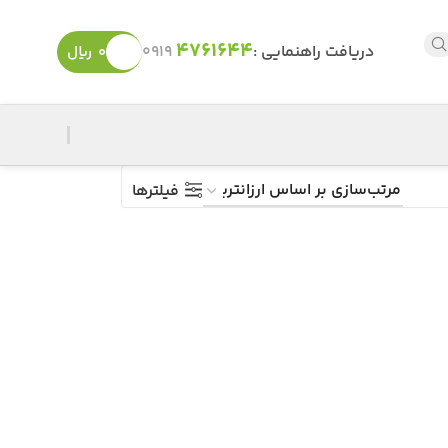
4761644
دریافت راهنمایی :
0919
0
ریال
فیلترها