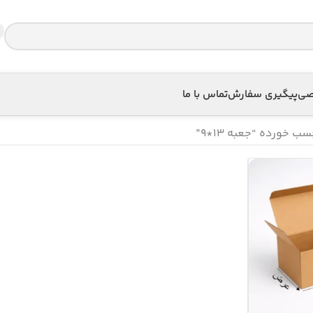
اصی
پیگیری سفارش
تماس با ما
 خورده “جعبه 13*9”