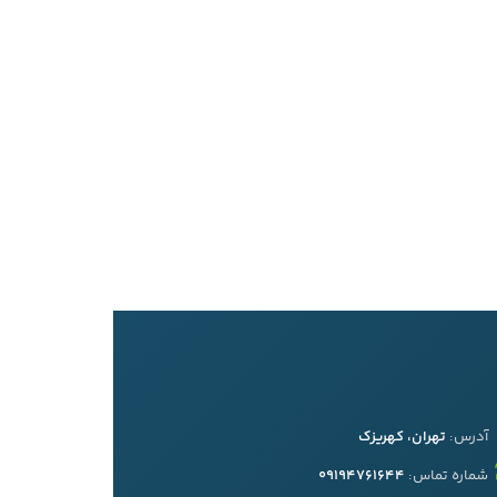
آدرس:
تهران، کهریزک
شماره تماس:
09194761644